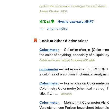
Penkiakalbis
aiškinamasis
metrologijos
terminų
žodynas
. 
Juozas
Žilinskas
.
2006
.
Игры ⚽
Нужно сделать НИР?
chromomètre
Look at other dictionaries:
Colorimeter
— Col or*im e*ter, n. [Color + me
the color of anything, especially of a liquid
Collaborative International Dictionary of English
colorimeter
— [kul΄ər im′ət ər] n. [ COLOR +
a color, as of a solution in chemical analysi
Colorimeter
— For articles on Colorimeter se
Colorimetry Colorimetry (chemical method) Th
title. If an …
Wikipedia
Colorimeter
— Monitor mit Colorimeter Als K
Vergleichen von Farben bezeichnet (eigentlic