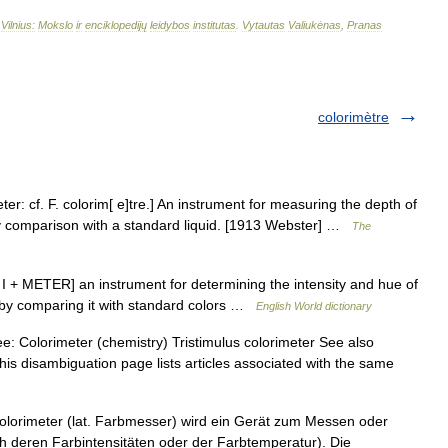
–
Vilnius:
Mokslo
ir
enciklopedijų
leidybos
institutas
.
Vytautas
Valiukėnas
,
Pranas
colorimètre
ter: cf. F. colorim[ e]tre.] An instrument for measuring the depth of
, by comparison with a standard liquid. [1913 Webster] …
The
 I + METER] an instrument for determining the intensity and hue of
s, by comparing it with standard colors …
English World dictionary
e: Colorimeter (chemistry) Tristimulus colorimeter See also
is disambiguation page lists articles associated with the same
olorimeter (lat. Farbmesser) wird ein Gerät zum Messen oder
h deren Farbintensitäten oder der Farbtemperatur). Die