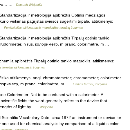
ektive… …
Deutsch Wikipedia
Standartizacija ir metrologija apibrėžtis Optinis medžiagos
kurio veikimas pagrįstas šviesos sugertimi tirpale. atitikmenys:
… …
Penkiakalbis aiškinamasis metrologijos terminų žodynas
tandartizacija ir metrologija apibrėžtis Tirpalų optinio tankio
k. Kolorimeter, n rus. колориметр, m pranc. colorimètre, m …
chemija apibrėžtis Tirpalų optinio tankio matuoklis. atitikmenys:
s terminų aiškinamasis žodynas
 fizika atitikmenys: angl. chromatometer; chromometer; colorimeter
колориметр, m pranc. colorimètre, m …
Fizikos terminų žodynas
ee Colorimeter. Not to be confused with a calorimeter. A
scientific fields the word generally refers to the device that
lengths of light by …
Wikipedia
Scientific Vocabulary Date: circa 1872 an instrument or device for
y one used for chemical analysis by comparison of a liquid s color