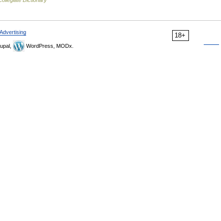
ollegiate Dictionary
Advertising
18+
upal,
WordPress, MODx.