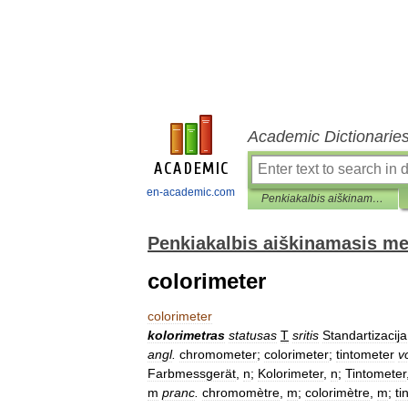
Academic Dictionarie
en-academic.com
Penkiakalbis aiškinamasis metrologijos terminų žodynas
Penkiakalbis aiškinamasis me
colorimeter
colorimeter
kolorimetras
statusas
T
sritis
Standartizacija
angl
.
chromometer
;
colorimeter
;
tintometer
v
Farbmessgerät
,
n
;
Kolorimeter
,
n
;
Tintometer
m
pranc
.
chromomètre
,
m
;
colorimètre
,
m
;
ti