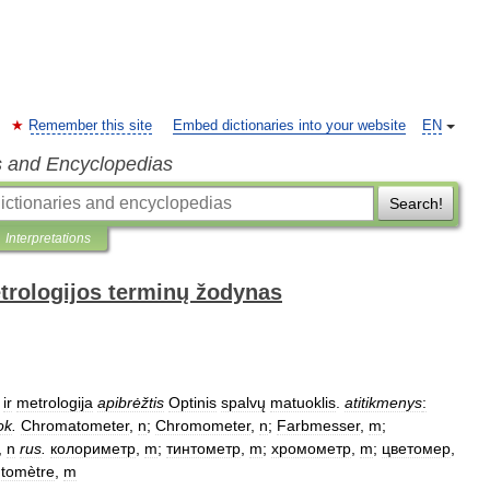
Remember this site
Embed dictionaries into your website
EN
s and Encyclopedias
Search!
Interpretations
trologijos terminų žodynas
ir
metrologija
apibrėžtis
Optinis
spalvų
matuoklis
.
atitikmenys
:
ok
.
Chromatometer
,
n
;
Chromometer
,
n
;
Farbmesser
,
m
;
,
n
rus
.
колориметр
,
m
;
тинтометр
,
m
;
хромометр
,
m
;
цветомер
,
ntomètre
,
m