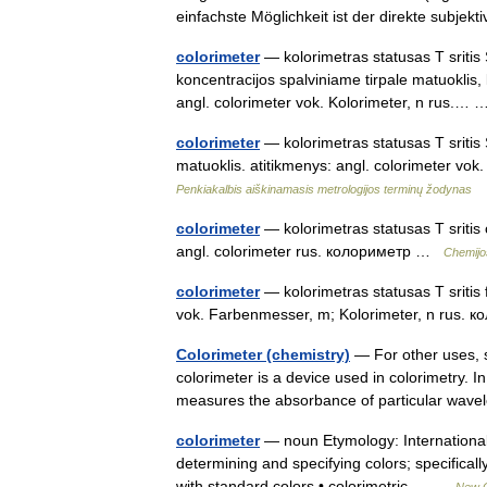
einfachste Möglichkeit ist der direkte subj
colorimeter
— kolorimetras statusas T sritis 
koncentracijos spalviniame tirpale matuoklis, 
angl. colorimeter vok. Kolorimeter, n rus.
colorimeter
— kolorimetras statusas T sritis S
matuoklis. atitikmenys: angl. colorimeter vo
Penkiakalbis aiškinamasis metrologijos terminų žodynas
colorimeter
— kolorimetras statusas T sritis 
angl. colorimeter rus. колориметр …
Chemijo
colorimeter
— kolorimetras statusas T sritis
vok. Farbenmesser, m; Kolorimeter, n rus. 
Colorimeter (chemistry)
— For other uses, s
colorimeter is a device used in colorimetry. In 
measures the absorbance of particular wave
colorimeter
— noun Etymology: International 
determining and specifying colors; specificall
with standard colors • colorimetric… …